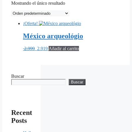
Mostrando el único resultado
¡Oferta!
México arqueológio
El
El
2.999
2.919
Añadir al carrito
precio
precio
original
actual
era:
es:
$ 2.999.
$ 2.919.
Buscar
Buscar
Recent
Posts