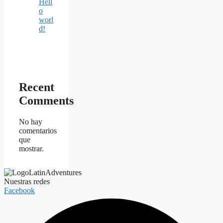
Hell
o
worl
d!
Recent
Comments
No hay
comentarios
que
mostrar.
Nuestras redes
Facebook