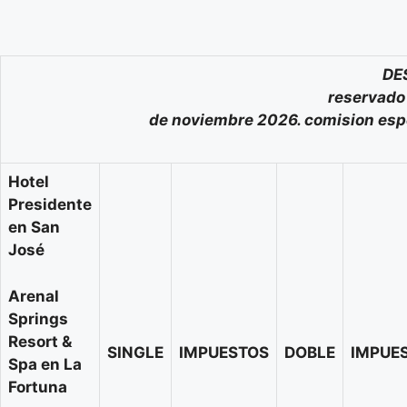
DESCUBRE COS
reservado y viajando 13 
de noviembre 2026. comision esp
Hotel
Presidente
en San
José
Arenal
Springs
Resort &
SINGLE
IMPUESTOS
DOBLE
IMPUE
Spa en La
Fortuna