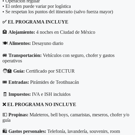
• Operación regular
• El orden puede variar por logística
• Se respetan los puntos del itinerario (salvo fuerza mayor)
✅
EL PROGRAMA INCLUYE
🏨
Alojamiento:
4 noches en Ciudad de México
🍽️
Alimentos:
Desayuno diario
🚐
Transportación:
Vehículos con seguro, chofer y gastos
operativos
🧑‍🏫
Guía:
Certificado por SECTUR
🎟️
Entradas:
Pirámides de Teotihuacán
🧾
Impuestos:
IVA e ISH incluidos
❌
EL PROGRAMA NO INCLUYE
💵
Propinas:
Maleteros, bell boys, camaristas, meseros, chofer y/o
guía
🛍️
Gastos personales:
Telefonía, lavandería, souvenirs, room