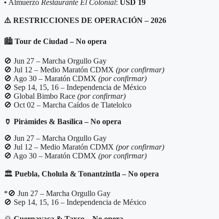
• Almuerzo
Restaurante El Colonial
:
USD 19
⚠️
RESTRICCIONES DE OPERACIÓN – 2026
🏙️
Tour de Ciudad – No opera
🚫 Jun 27 – Marcha Orgullo Gay
🚫 Jul 12 – Medio Maratón CDMX
(por confirmar)
🚫 Ago 30 – Maratón CDMX
(por confirmar)
🚫 Sep 14, 15, 16 – Independencia de México
🚫 Global Bimbo Race
(por confirmar)
🚫 Oct 02 – Marcha Caídos de Tlatelolco
🏺
Pirámides & Basílica – No opera
🚫 Jun 27 – Marcha Orgullo Gay
🚫 Jul 12 – Medio Maratón CDMX
(por confirmar)
🚫 Ago 30 – Maratón CDMX
(por confirmar)
🏛️
Puebla, Cholula & Tonantzintla – No opera
*🚫 Jun 27 – Marcha Orgullo Gay
🚫 Sep 14, 15, 16 – Independencia de México
🌄
Cuernavaca & Taxco – No opera