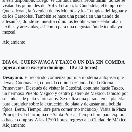
si está disponible. Luego, se continúa hacia Teotihuacán, donde se
visitan las pirámides del Sol y la Luna, la Ciudadela, el templo de
Quetzalcóatl, la Avenida de los Muertos y los Templos del Jaguar y
de los Caracoles. También se hace una parada en una tienda de
artesanías, donde se muestra cómo los teotihuacanos elaboraban
textiles y artesanías, así como para una degustación de tequila y/o
mezcal.
Alojamiento.
DIA 04
. CUERNAVACA Y TAXCO UN DIA SIN COMIDA
(opera: diario excepto domingo – 10 a 12 horas)
Desayuno
. El recorrido comienza por una moderna autopista que
lleva a Cuernavaca, conocida como la «Ciudad de la Eterna
Primavera». Después de visitar la Catedral, continúa hacia Taxco,
un hermoso Pueblo Mágico y centro platero de México, famoso por
sus minas de plata y artesanos. Se realiza una parada en la platería
para aprender sobre la extracción de plata y degustar una bebida
típica: Berta. Tiempo libre para comer (no incluido). Visita la Plaza
Principal y la Parroquia de Santa Prisca. Tiempo libre para explorar
o hacer compras. A las 17:00 horas, regreso a la Ciudad de México.
Alojamiento.