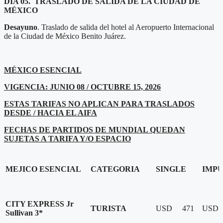
DIA 05
. TRASLADO DE SALIDA DE LA CIUDAD DE
MÉXICO
Desayuno
. Traslado de salida del hotel al Aeropuerto Internacional
de la Ciudad de México Benito Juárez.
MÉXICO ESENCIAL
VIGENCIA: JUNIO 08 / OCTUBRE 15, 2026
ESTAS TARIFAS NO APLICAN PARA TRASLADOS
DESDE / HACIA EL AIFA
FECHAS DE PARTIDOS DE MUNDIAL QUEDAN
SUJETAS A TARIFA Y/O ESPACIO
MEJICO ESENCIAL
CATEGORIA
SINGLE
IMPU
CITY EXPRESS Jr
TURISTA
USD 471
USD
Sullivan 3*