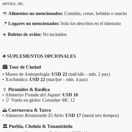
service, etc.
🍴
Alimentos no mencionados:
Comidas, cenas, bebidas o snacks
📍
Lugares no mencionados:
Solo los descritos en el itinerario
✈️
Boletos de avión:
No incluidos
➕
SUPLEMENTOS OPCIONALES
🏙️
Tour de Ciudad
• Museo de Antropología:
USD 22
(mié/sáb – mín. 2 pax)
• Xochimilco:
USD 22
(mar/jue – mín. 4 pax)
🏺
Pirámides & Basílica
• Almuerzo
Posada del Jaguar
:
USD 16
• 🎈 Vuelo en globo:
Consultar MC 12
🌄
Cuernavaca & Taxco
• Almuerzo
Restaurante El Atrio
:
USD 17
(menú tres tiempos)
🏛️
Puebla, Cholula & Tonantzintla