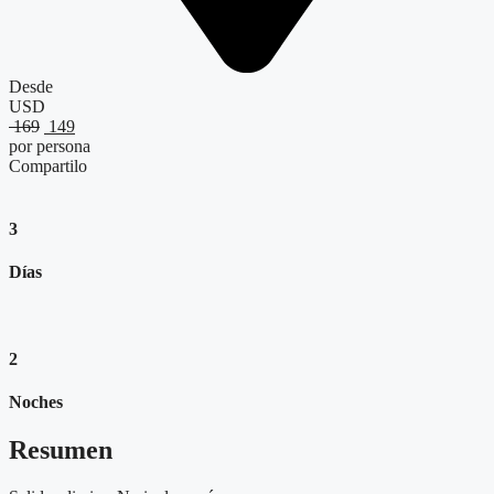
Desde
USD
El
El
169
149
precio
precio
por persona
original
actual
Compartilo
era:
es:
$ 169.
$ 149.
3
Días
2
Noches
Resumen