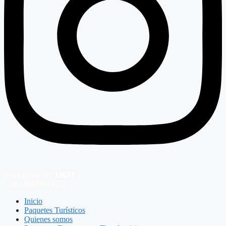
Evt Legajo. N°
10637
Cuit: 20337613552
Inicio
Paquetes Turísticos
Quienes somos